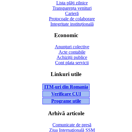
Lista plăți zilnice
Transparența venituri
Carieră
Protocoale de colaborare
Integritate instituțională
Economic
Anunţuri colective
Acte contabile
Achiziții publice
Cont plata servicii
Linkuri utile
ITM-uri din Romania
Verificare CUI
Programe utile
Arhivă articole
Comunicate de presă
Ziua Internaţională SSM