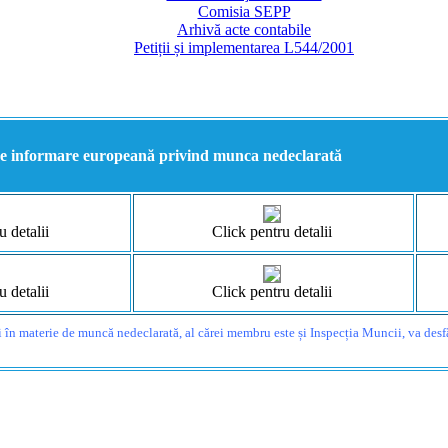
Comisia SEPP
Arhivă acte contabile
Petiții și implementarea L544/2001
 informare europeană privind munca nedeclarată
u detalii
Click pentru detalii
u detalii
Click pentru detalii
i în materie de muncă nedeclarată, al cărei membru este și Inspecția Muncii, va des