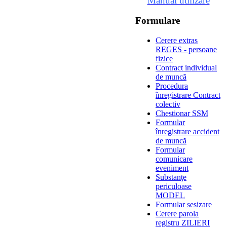
Manual utilizare
Formulare
Cerere extras
REGES - persoane
fizice
Contract individual
de muncă
Procedura
înregistrare Contract
colectiv
Chestionar SSM
Formular
înregistrare accident
de muncă
Formular
comunicare
eveniment
Substanţe
periculoase
MODEL
Formular sesizare
Cerere parola
registru ZILIERI