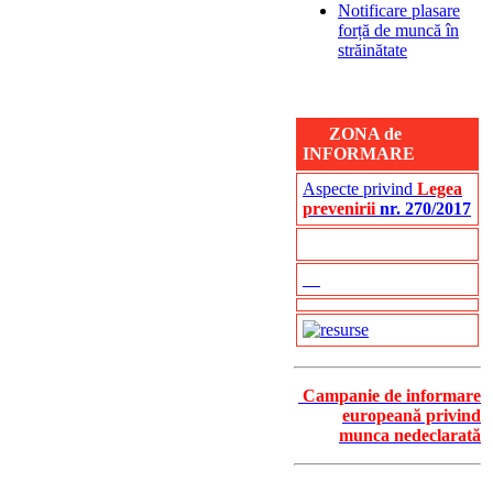
Notificare plasare
forță de muncă în
străinătate
ZONA de
INFORMARE
Aspecte privind
Legea
prevenirii
nr. 270/2017
Campanie de informare
europeană privind
munca nedeclarată