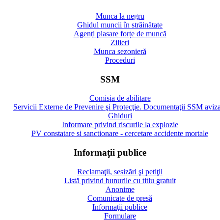
Munca la negru
Ghidul muncii în străinătate
Agenți plasare forțe de muncă
Zilieri
Munca sezonieră
Proceduri
SSM
Comisia de abilitare
Servicii Externe de Prevenire şi Protecţie. Documentaţii SSM aviz
Ghiduri
Informare privind riscurile la explozie
PV constatare si sanctionare - cercetare accidente mortale
Informaţii publice
Reclamaţii, sesizări şi petiţii
Listă privind bunurile cu titlu gratuit
Anonime
Comunicate de presă
Informaţii publice
Formulare