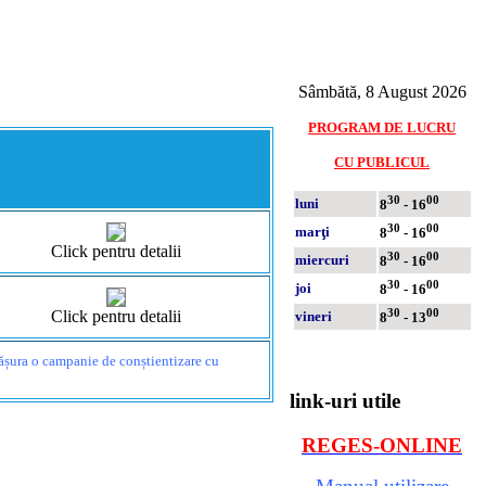
Sâmbătă, 8 August 2026
PROGRAM DE LUCRU
CU PUBLICUL
30
00
luni
8
- 16
30
00
marţi
8
- 16
Click pentru detalii
30
00
miercuri
8
- 16
30
00
joi
8
- 16
30
00
Click pentru detalii
vineri
8
- 13
fășura o campanie de conștientizare cu
link-uri utile
REGES-ONLINE