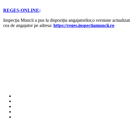
REGES-ONLINE
:
Inspecția Muncii a pus la dispoziția angajatorilor,o versiune actualizat
cea de angajator pe adresa:
https://reges.inspectiamuncii.ro