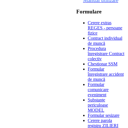
Manual utilizare
Formulare
Cerere extras
REGES - persoane
fizice
Contract individual
de muncă
Procedura
înregistrare Contract
colectiv
Chestionar SSM
Formular
înregistrare accident
de muncă
Formular
comunicare
eveniment
Substanţe
periculoase
MODEL
Formular sesizare
Cerere parola
registru ZILIERI