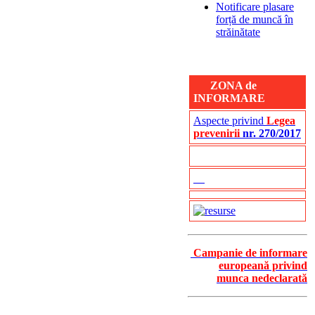
Notificare plasare
forță de muncă în
străinătate
ZONA de
INFORMARE
Aspecte privind
Legea
prevenirii
nr. 270/2017
Campanie de informare
europeană privind
munca nedeclarată