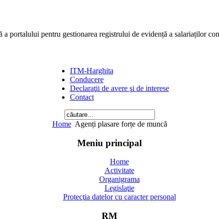
ă a portalului pentru gestionarea registrului de evidență a salariaților co
ITM-Harghita
Conducere
Declaraţii de avere şi de interese
Contact
Home
Agenți plasare forțe de muncă
Meniu principal
Home
Activitate
Organigrama
Legislaţie
Protecţia datelor cu caracter personal
RM