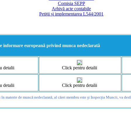
Comisia SEPP
Arhivă acte contabile
Petiții și implementarea L544/2001
 informare europeană privind munca nedeclarată
u detalii
Click pentru detalii
u detalii
Click pentru detalii
i în materie de muncă nedeclarată, al cărei membru este și Inspecția Muncii, va des