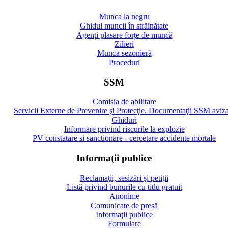
Munca la negru
Ghidul muncii în străinătate
Agenți plasare forțe de muncă
Zilieri
Munca sezonieră
Proceduri
SSM
Comisia de abilitare
Servicii Externe de Prevenire şi Protecţie. Documentaţii SSM aviz
Ghiduri
Informare privind riscurile la explozie
PV constatare si sanctionare - cercetare accidente mortale
Informaţii publice
Reclamaţii, sesizări şi petiţii
Listă privind bunurile cu titlu gratuit
Anonime
Comunicate de presă
Informaţii publice
Formulare