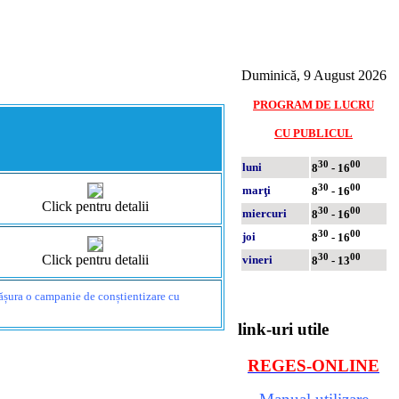
Duminică, 9 August 2026
PROGRAM DE LUCRU
CU PUBLICUL
30
00
luni
8
- 16
30
00
marţi
8
- 16
Click pentru detalii
30
00
miercuri
8
- 16
30
00
joi
8
- 16
30
00
Click pentru detalii
vineri
8
- 13
fășura o campanie de conștientizare cu
link-uri utile
REGES-ONLINE