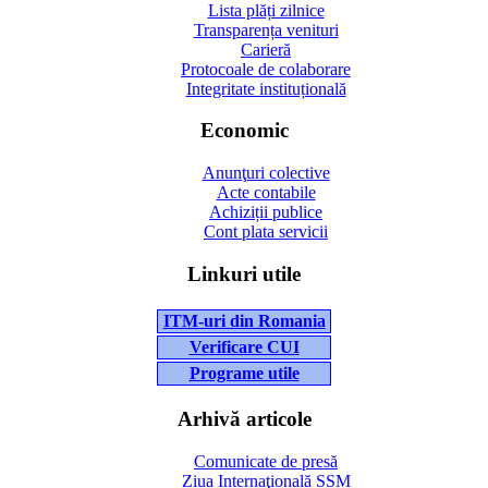
Lista plăți zilnice
Transparența venituri
Carieră
Protocoale de colaborare
Integritate instituțională
Economic
Anunţuri colective
Acte contabile
Achiziții publice
Cont plata servicii
Linkuri utile
ITM-uri din Romania
Verificare CUI
Programe utile
Arhivă articole
Comunicate de presă
Ziua Internaţională SSM